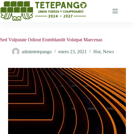
Saltar
al
contenido
Sed Vulputate Odiout Enimblandit Volutpat Maecenas
admintetepango
enero 23, 2021
Hot
,
News