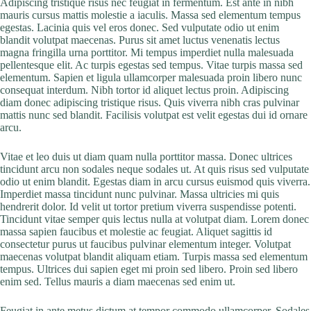
Adipiscing tristique risus nec feugiat in fermentum. Est ante in nibh
mauris cursus mattis molestie a iaculis. Massa sed elementum tempus
egestas. Lacinia quis vel eros donec. Sed vulputate odio ut enim
blandit volutpat maecenas. Purus sit amet luctus venenatis lectus
magna fringilla urna porttitor. Mi tempus imperdiet nulla malesuada
pellentesque elit. Ac turpis egestas sed tempus. Vitae turpis massa sed
elementum. Sapien et ligula ullamcorper malesuada proin libero nunc
consequat interdum. Nibh tortor id aliquet lectus proin. Adipiscing
diam donec adipiscing tristique risus. Quis viverra nibh cras pulvinar
mattis nunc sed blandit. Facilisis volutpat est velit egestas dui id ornare
arcu.
Vitae et leo duis ut diam quam nulla porttitor massa. Donec ultrices
tincidunt arcu non sodales neque sodales ut. At quis risus sed vulputate
odio ut enim blandit. Egestas diam in arcu cursus euismod quis viverra.
Imperdiet massa tincidunt nunc pulvinar. Massa ultricies mi quis
hendrerit dolor. Id velit ut tortor pretium viverra suspendisse potenti.
Tincidunt vitae semper quis lectus nulla at volutpat diam. Lorem donec
massa sapien faucibus et molestie ac feugiat. Aliquet sagittis id
consectetur purus ut faucibus pulvinar elementum integer. Volutpat
maecenas volutpat blandit aliquam etiam. Turpis massa sed elementum
tempus. Ultrices dui sapien eget mi proin sed libero. Proin sed libero
enim sed. Tellus mauris a diam maecenas sed enim ut.
Feugiat in ante metus dictum at tempor commodo ullamcorper. Sodales