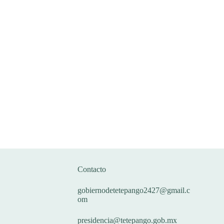
Correos
Contacto
gobiernodetetepango2427@gmail.c
om
presidencia@tetepango.gob.mx