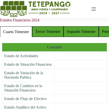
Saltar
al
contenido
Estados Financieros 2024
Tercer Trimestre
Segundo Trimestre
Prim
Cuarto Trimestre
Contable
Estado de Actividades
Estado de Situación Financiera
Estado de Variación de la
Hacienda Publica
Estado de Cambios en la
Situación Financiera
Estado de Flujo de Efectivo
Estado Analítico del Activo