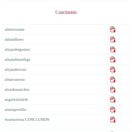
Conclusión
admerroman
adrianflores
alejandragomez
alejandrazuñiga
alejandrocruz
almavanessa
alondrasanchez
angeleslizbeth
arianaportillo
beatrizelena CONCLUSION