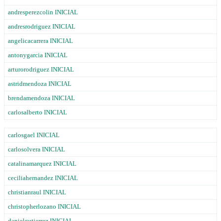
andresperezcolin INICIAL
andresrodriguez INICIAL
angelicacarrera INICIAL
antonygarcia INICIAL
arturorodriguez INICIAL
astridmendoza INICIAL
brendamendoza INICIAL
carlosalberto INICIAL
carlosgael INICIAL
carlosolvera INICIAL
catalinamarquez INICIAL
ceciliahernandez INICIAL
christianraul INICIAL
christopherlozano INICIAL
danielgutierrez INICIAL