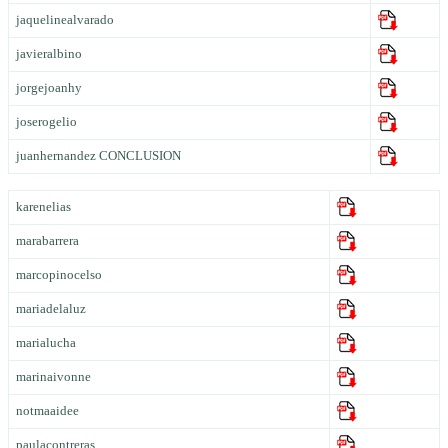
jaquelinealvarado
javieralbino
jorgejoanhy
joserogelio
juanhernandez CONCLUSION
karenelias
marabarrera
marcopinocelso
mariadelaluz
marialucha
marinaivonne
notmaaidee
paulacontreras