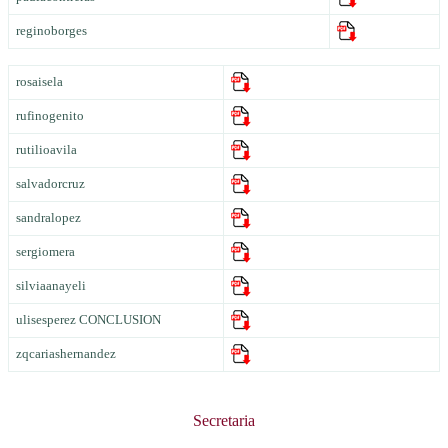
reginoborges
rosaisela
rufinogenito
rutilioavila
salvadorcruz
sandralopez
sergiomera
silviaanayeli
ulisesperez CONCLUSION
zqcariashernandez
Secretaria