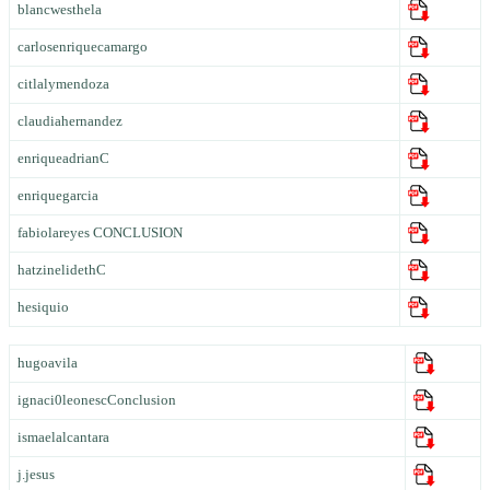
blancwesthela
carlosenriquecamargo
citlalymendoza
claudiahernandez
enriqueadrianC
enriquegarcia
fabiolareyes CONCLUSION
hatzinelidethC
hesiquio
hugoavila
ignaci0leonescConclusion
ismaelalcantara
j.jesus