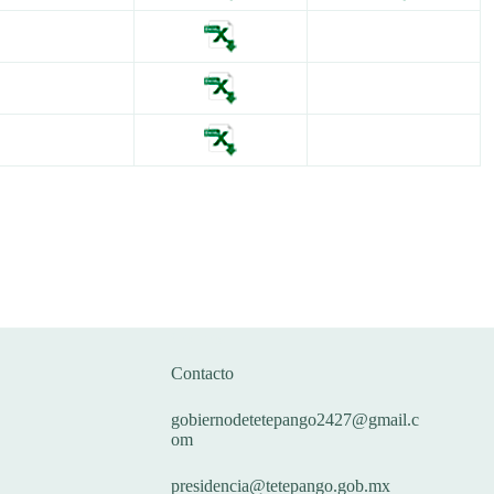
Correos
Contacto
gobiernodetetepango2427@gmail.c
om
presidencia@tetepango.gob.mx